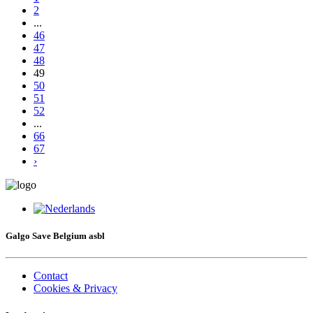
2
...
46
47
48
49
50
51
52
...
66
67
›
Galgo Save Belgium asbl
Contact
Cookies & Privacy