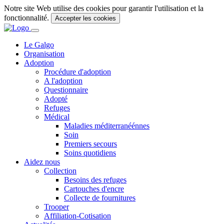
Notre site Web utilise des cookies pour garantir l'utilisation et la
fonctionnalité.
Accepter les cookies
Le Galgo
Organisation
Adoption
Procédure d'adoption
A l'adoption
Questionnaire
Adopté
Refuges
Médical
Maladies méditerranéénnes
Soin
Premiers secours
Soins quotidiens
Aidez nous
Collection
Besoins des refuges
Cartouches d'encre
Collecte de fournitures
Trooper
Affiliation-Cotisation